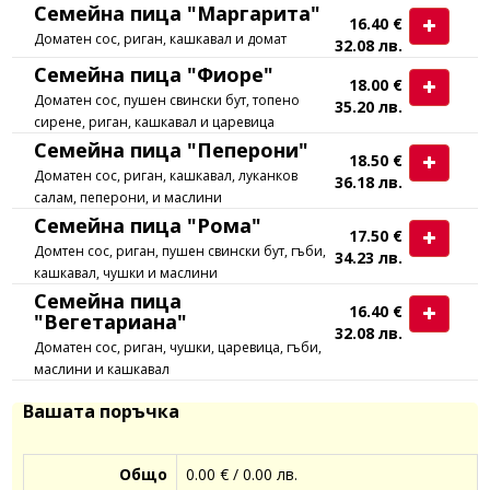
Семейна пица "Маргарита"
16.40 €
Доматен сос, риган, кашкавал и домат
32.08 лв.
Семейна пица "Фиоре"
18.00 €
Доматен сос, пушен свински бут, топено
35.20 лв.
сирене, риган, кашкавал и царевица
Семейна пица "Пеперони"
18.50 €
Доматен сос, риган, кашкавал, луканков
36.18 лв.
салам, пеперони, и маслини
Семейна пица "Рома"
17.50 €
Домтен сос, риган, пушен свински бут, гъби,
34.23 лв.
кашкавал, чушки и маслини
Семейна пица
16.40 €
"Вегетариана"
32.08 лв.
Доматен сос, риган, чушки, царевица, гъби,
маслини и кашкавал
Вашата поръчка
Общо
0.00 € / 0.00 лв.