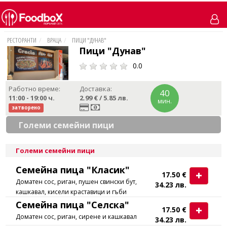
РЕСТОРАНТИ
ВРАЦА
ПИЦИ "ДУНАВ"
Пици "Дунав"
0.0
Работно време:
Доставка:
40
11:00 - 19:00
ч.
2.99 € / 5.85 лв.
мин.
затворено
Големи семейни пици
Големи семейни пици
Семейна пица "Класик"
17.50 €
Доматен сос, риган, пушен свински бут,
34.23 лв.
кашкавал, кисели краставици и гъби
Семейна пица "Селска"
17.50 €
Доматен сос, риган, сирене и кашкавал
34.23 лв.