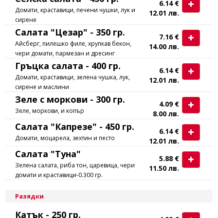
6.14 €
Домати, краставици, печени чушки, лук и
12.01 лв.
сирене
Салата "Цезар" - 350 гр.
7.16 €
Айсберг, пилешко филе, хрупкав бекон,
14.00 лв.
чери домати, пармезан и дресинг
Гръцка салата - 400 гр.
6.14 €
Домати, краставици, зелена чушка, лук,
12.01 лв.
сирене и маслини
Зеле с моркови - 300 гр.
4.09 €
Зеле, моркови, и копър
8.00 лв.
Салата "Капрезе" - 450 гр.
6.14 €
Домати, моцарела, зехтин и песто
12.01 лв.
Салата "Туна"
5.88 €
Зелена салата, риба тон, царевица, чери
11.50 лв.
домати и краставици-0.300 гр.
Разядки
Катък - 250 гр.