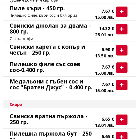
сушени домати и картофи
Пиле къри - 450 гр.
7.67 €
Пилешко филе, къри сос и бял ориз
15.00 лв.
Свински джолан за двама -
14.32 €
800 гр.
28.01 лв.
Със картофи
Свински карета с копър и
6.90 €
чесън - 250 гр.
13.50 лв.
Пилешко филе със соев
7.67 €
сос-0.400 гр.
15.00 лв.
Медальони с гъбен сос и
7.67 €
сос "Братен Джус" - 0.400 гр.
15.00 лв.
Скара
Свинска вратна пържола -
6.65 €
250 гр.
13.01 лв.
Пилешка пържола бут - 250
6.65 €