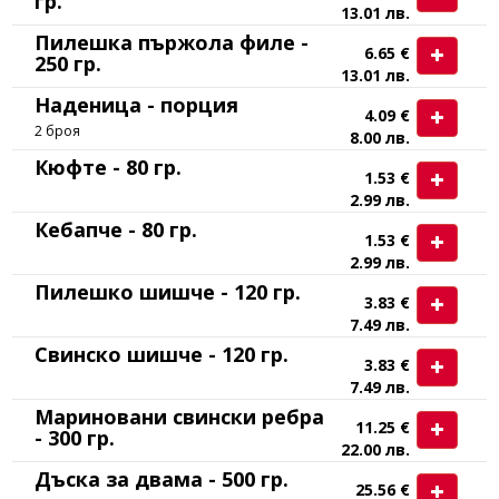
гр.
13.01 лв.
Пилешка пържола филе -
6.65 €
250 гр.
13.01 лв.
Наденица - порция
4.09 €
2 броя
8.00 лв.
Кюфте - 80 гр.
1.53 €
2.99 лв.
Кебапче - 80 гр.
1.53 €
2.99 лв.
Пилешко шишче - 120 гр.
3.83 €
7.49 лв.
Свинско шишче - 120 гр.
3.83 €
7.49 лв.
Мариновани свински ребра
11.25 €
- 300 гр.
22.00 лв.
Дъска за двама - 500 гр.
25.56 €