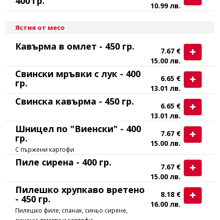
400 гр.
10.99 лв.
Ястия от месо
Кавърма в омлет - 450 гр.
7.67 €
15.00 лв.
Свински мръвки с лук - 400
6.65 €
гр.
13.01 лв.
Свинска кавърма - 450 гр.
6.65 €
13.01 лв.
Шницел по "Виенски" - 400
7.67 €
гр.
15.00 лв.
С пържени картофи
Пиле сирена - 400 гр.
7.67 €
15.00 лв.
Пилешко хрупкаво вретено
8.18 €
- 450 гр.
16.00 лв.
Пилешко филе, спанак, синьо сирене,