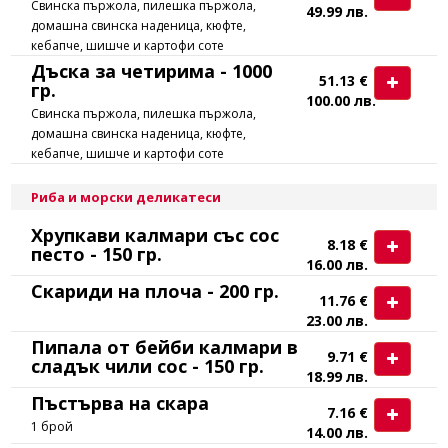
Свинска пържола, пилешка пържола,
49.99 лв.
домашна свинска наденица, кюфте,
кебапче, шишче и картофи соте
Дъска за четирима - 1000
51.13 €
гр.
100.00 лв.
Свинска пържола, пилешка пържола,
домашна свинска наденица, кюфте,
кебапче, шишче и картофи соте
Риба и морски деликатеси
Хрупкави калмари със сос
8.18 €
песто - 150 гр.
16.00 лв.
Скариди на плоча - 200 гр.
11.76 €
23.00 лв.
Пипала от бейби калмари в
9.71 €
сладък чили сос - 150 гр.
18.99 лв.
Пъстърва на скара
7.16 €
1 брой
14.00 лв.