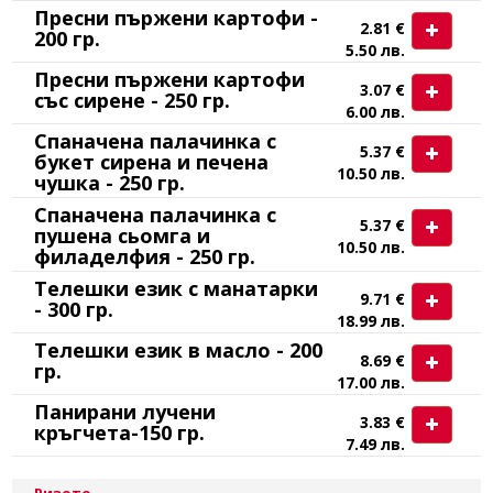
Пресни пържени картофи -
2.81 €
200 гр.
5.50 лв.
Пресни пържени картофи
3.07 €
със сирене - 250 гр.
6.00 лв.
Спаначена палачинка с
5.37 €
букет сирена и печена
10.50 лв.
чушка - 250 гр.
Спаначена палачинка с
5.37 €
пушена сьомга и
10.50 лв.
филаделфия - 250 гр.
Телешки език с манатарки
9.71 €
- 300 гр.
18.99 лв.
Телешки език в масло - 200
8.69 €
гр.
17.00 лв.
Панирани лучени
3.83 €
кръгчета-150 гр.
7.49 лв.
Ризото