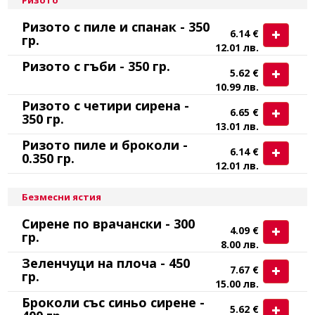
Ризото с пиле и спанак - 350
6.14 €
гр.
12.01 лв.
Ризото с гъби - 350 гр.
5.62 €
10.99 лв.
Ризото с четири сирена -
6.65 €
350 гр.
13.01 лв.
Ризото пиле и броколи -
6.14 €
0.350 гр.
12.01 лв.
Безмесни ястия
Сирене по врачански - 300
4.09 €
гр.
8.00 лв.
Зеленчуци на плоча - 450
7.67 €
гр.
15.00 лв.
Броколи със синьо сирене -
5.62 €