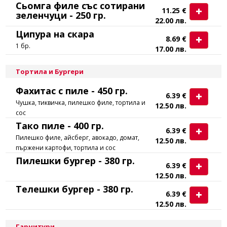
Сьомга филе със сотирани
11.25 €
зеленчуци - 250 гр.
22.00 лв.
Ципура на скара
8.69 €
1 бр.
17.00 лв.
Тортила и Бургери
Фахитас с пиле - 450 гр.
6.39 €
Чушка, тиквичка, пилешко филе, тортила и
12.50 лв.
сос
Тако пиле - 400 гр.
6.39 €
Пилешко филе, айсберг, авокадо, домат,
12.50 лв.
пържени картофи, тортила и сос
Пилешки бургер - 380 гр.
6.39 €
12.50 лв.
Телешки бургер - 380 гр.
6.39 €
12.50 лв.
Гарнитури