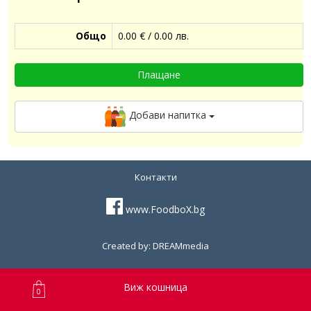
Общо
0.00 € / 0.00 лв.
Плащане
Добави напитка
Контакти
www.FoodboX.bg
Created by: DREAMmedia
©2017-2026 FoodboX - храна за дома и офиса. Всички права
запазени.
Виж кошница
0