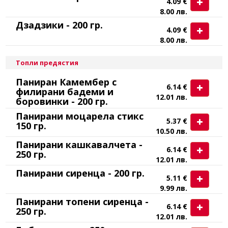
4.09 €
8.00 лв.
Дзадзики - 200 гр.
4.09 €
8.00 лв.
Топли предястия
Паниран Камембер с
6.14 €
филирани бадеми и
12.01 лв.
боровинки - 200 гр.
Панирани моцарела стикс
5.37 €
150 гр.
10.50 лв.
Панирани кашкавалчета -
6.14 €
250 гр.
12.01 лв.
Панирани сиренца - 200 гр.
5.11 €
9.99 лв.
Панирани топени сиренца -
6.14 €
250 гр.
12.01 лв.