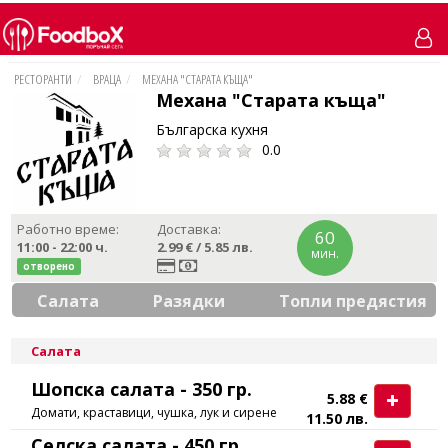
РЕСТОРАНТИ
ВРАЦА
МЕХАНА "СТАРАТА КЪЩА"
Механа "Старата къща"
Българска кухня
0.0
Работно време:
Доставка:
60
11:00 - 22:00
ч.
2.99 € / 5.85 лв.
мин.
отворено
Салата
Разядки
Топли предястия
Салата
Шопска салата - 350 гр.
5.88 €
Домати, краставици, чушка, лук и сирене
11.50 лв.
Селска салата - 450 гр.